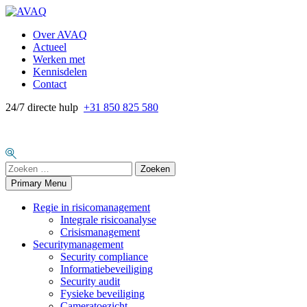
Skip
to
Over AVAQ
content
Actueel
Werken met
Kennisdelen
Contact
24/7 directe hulp
+31 850 825 580
Zoeken
naar:
Primary Menu
Regie in risicomanagement
Integrale risicoanalyse
Crisismanagement
Securitymanagement
Security compliance
Informatiebeveiliging
Security audit
Fysieke beveiliging
Cameratoezicht