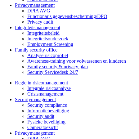
Privacymanagement
DPIA AVG
Functionaris gegevensbescherming/DPO
Privacy audit
Integriteitsmanagement
Integriteitsbeleid
Integriteitsonderzoek
Employment Screening
Family security office
Analyse risicoprofiel
Awareness-training voor volwassenen en kinderen
Family security & privacy plan
Security Servicedesk 24/7
Regie in risicomanagement
Integrale risicoanalyse
Crisismanagement
Securitymanagement
Security compliance
Informatiebeveiliging
Security audit
Fysieke beveiliging
Cameratoezicht
Privacymanagement
DPIA AVG