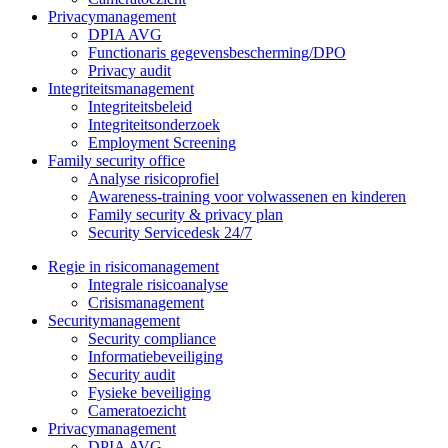
Privacymanagement
DPIA AVG
Functionaris gegevensbescherming/DPO
Privacy audit
Integriteitsmanagement
Integriteitsbeleid
Integriteitsonderzoek
Employment Screening
Family security office
Analyse risicoprofiel
Awareness-training voor volwassenen en kinderen
Family security & privacy plan
Security Servicedesk 24/7
Regie in risicomanagement
Integrale risicoanalyse
Crisismanagement
Securitymanagement
Security compliance
Informatiebeveiliging
Security audit
Fysieke beveiliging
Cameratoezicht
Privacymanagement
DPIA AVG