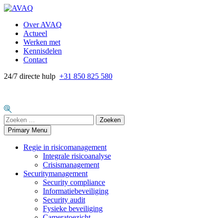
Skip
to
Over AVAQ
content
Actueel
Werken met
Kennisdelen
Contact
24/7 directe hulp
+31 850 825 580
Zoeken
naar:
Primary Menu
Regie in risicomanagement
Integrale risicoanalyse
Crisismanagement
Securitymanagement
Security compliance
Informatiebeveiliging
Security audit
Fysieke beveiliging
Cameratoezicht