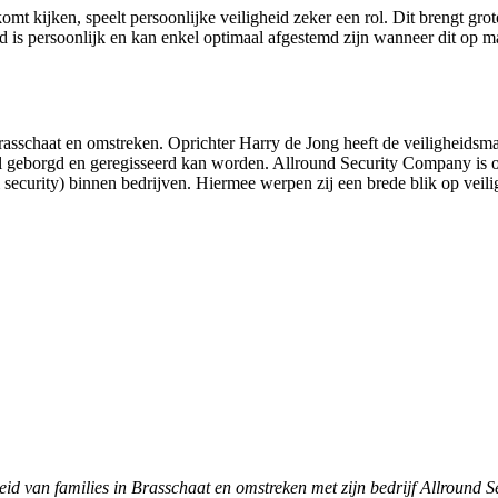
 kijken, speelt persoonlijke veiligheid zeker een rol. Dit brengt groter
d is persoonlijk en kan enkel optimaal afgestemd zijn wanneer dit op ma
sschaat en omstreken. Oprichter Harry de Jong heeft de veiligheidsmar
maal geborgd en geregisseerd kan worden. Allround Security Company is
 security) binnen bedrijven. Hiermee werpen zij een brede blik op veili
id van families in Brasschaat en omstreken met zijn bedrijf
Allround S