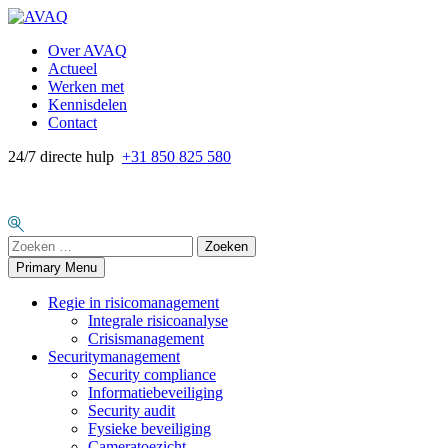
Skip
to
Over AVAQ
content
Actueel
Werken met
Kennisdelen
Contact
24/7 directe hulp
+31 850 825 580
Zoeken
naar:
Primary Menu
Regie in risicomanagement
Integrale risicoanalyse
Crisismanagement
Securitymanagement
Security compliance
Informatiebeveiliging
Security audit
Fysieke beveiliging
Cameratoezicht