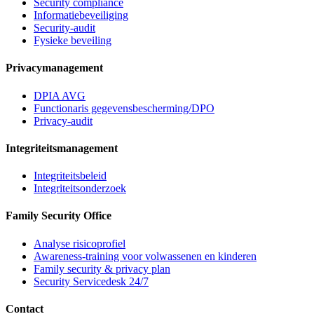
Security compliance
Informatiebeveiliging
Security-audit
Fysieke beveiling
Privacymanagement
DPIA AVG
Functionaris gegevensbescherming/DPO
Privacy-audit
Integriteitsmanagement
Integriteitsbeleid
Integriteitsonderzoek
Family Security Office
Analyse risicoprofiel
Awareness-training voor volwassenen en kinderen
Family security & privacy plan
Security Servicedesk 24/7
Contact