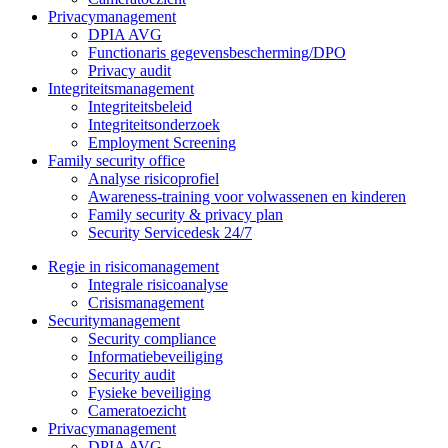
Privacymanagement
DPIA AVG
Functionaris gegevensbescherming/DPO
Privacy audit
Integriteitsmanagement
Integriteitsbeleid
Integriteitsonderzoek
Employment Screening
Family security office
Analyse risicoprofiel
Awareness-training voor volwassenen en kinderen
Family security & privacy plan
Security Servicedesk 24/7
Regie in risicomanagement
Integrale risicoanalyse
Crisismanagement
Securitymanagement
Security compliance
Informatiebeveiliging
Security audit
Fysieke beveiliging
Cameratoezicht
Privacymanagement
DPIA AVG