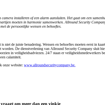
n camera installeren of een alarm aansluiten. Het gaat om een samenha
e partijen moeten in harmonie samenwerken. Allround Security Company
n met de persoonlijke wensen en behoeftes.
it is niet de juiste benadering. Wensen en behoeftes moeten eerst in k
 worden. De dienstverlening van Allround Security Company sluit hier 
orzien in veiligheidsadviezen. 24/7 staan er veiligheidsmedewerkers be
een calamiteit.
k onze website:
www.allroundsecuritycompany.be.
n vraagt om meer dan een vinkje